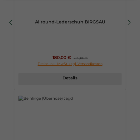
Allround-Lederschuh BIRGSAU
Verkaufspreis:
180,00 €
Regulärer Preis:
259,00 €
Preise inkl. MwSt. zzgl. Versandkosten
Details