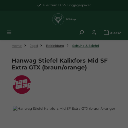
Zum Hauptinhalt springen
Hier zum DJV-Jungjägerpaket
0,00 €*
Home
Jagd
Bekleidung
Schuhe & Stiefel
Hanwag Stiefel Kalixfors Mid SF
Extra GTX (braun/orange)
Bildergalerie überspringen