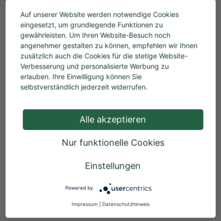
Auf unserer Website werden notwendige Cookies
eingesetzt, um grundlegende Funktionen zu
gewährleisten. Um Ihren Website-Besuch noch
angenehmer gestalten zu können, empfehlen wir Ihnen
DJV-Stiefeltasche
zusätzlich auch die Cookies für die stetige Website-
Verbesserung und personalisierte Werbung zu
erlauben. Ihre Einwilligung können Sie
selbstverständlich jederzeit widerrufen.
Regulärer Preis:
24,90 €
Alle akzeptieren
Preise inkl. MwSt. zzgl. Versandkosten
Nur funktionelle Cookies
In den Warenkorb
Einstellungen
%
Powered by
Topseller
Impressum
|
Datenschutzhinweis