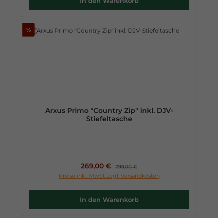
In den Warenkorb
%
Arxus Primo "Country Zip" inkl. DJV-
Stiefeltasche
Verkaufspreis:
269,00 €
Regulärer Preis:
299,00 €
Preise inkl. MwSt. zzgl. Versandkosten
In den Warenkorb