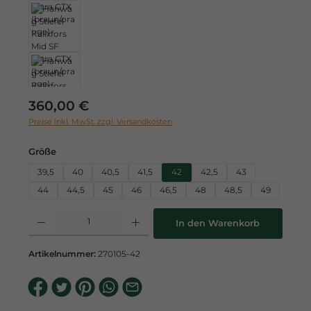
Regulärer Preis:
360,00 €
Preise inkl. MwSt. zzgl. Versandkosten
auswählen
Größe
39,5
40
40,5
41,5
42
42,5
43
44
44,5
45
46
46,5
48
48,5
49
Produkt Anzahl: Gib den gewünschten Wert ein oder benutze die Schaltflä
In den Warenkorb
Artikelnummer:
270105-42