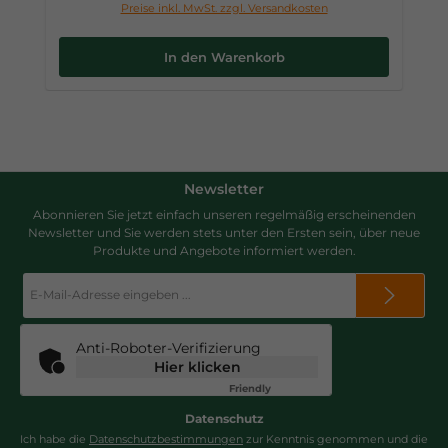
Preise inkl. MwSt. zzgl. Versandkosten
In den Warenkorb
Newsletter
Abonnieren Sie jetzt einfach unseren regelmäßig erscheinenden
Newsletter und Sie werden stets unter den Ersten sein, über neue
Produkte und Angebote informiert werden.
E-
Mail-
Adresse
*
Anti-Roboter-Verifizierung
Hier klicken
Friendly
Captcha ⇗
Datenschutz
Ich habe die
Datenschutzbestimmungen
zur Kenntnis genommen und die