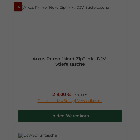
%
Arxus Primo "Nord Zip" inkl. DJV-
Stiefeltasche
Verkaufspreis:
219,00 €
Regulärer Preis:
299,00 €
Preise inkl. MwSt. zzgl. Versandkosten
In den Warenkorb