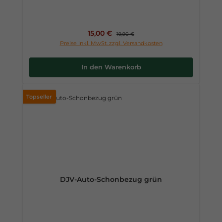
Verkaufspreis:
15,00 €
Regulärer Preis:
19,90 €
Preise inkl. MwSt. zzgl. Versandkosten
In den Warenkorb
Topseller
DJV-Auto-Schonbezug grün