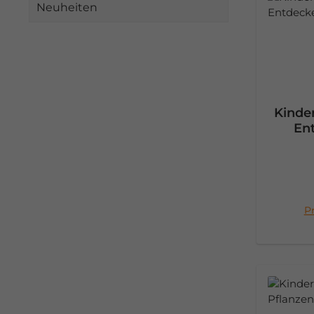
Neuheiten
Kinder
En
Pr
I