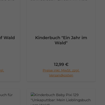
uf Wald
Kinderbuch "Ein Jahr im
Wald"
Preis:
Regulärer Preis:
12,99 €
gl.
Preise inkl. MwSt. zzgl.
rb
Versandkosten