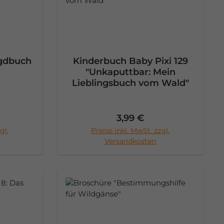
agdbuch
Kinderbuch Baby Pixi 129
"Unkaputtbar: Mein
Lieblingsbuch vom Wald"
Preis:
Regulärer Preis:
3,99 €
gl.
Preise inkl. MwSt. zzgl.
rb
In den Warenkorb
Versandkosten