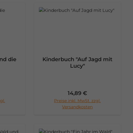
nd die
Kinderbuch "Auf Jagd mit
Lucy"
Preis:
Regulärer Preis:
14,89 €
gl.
Preise inkl. MwSt. zzgl.
rb
In den Warenkorb
Versandkosten