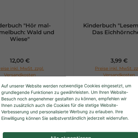
derbuch "Hör mal-
Kinderbuch "Lesem
elbuch: Wald und
Das Eichhörnch
Wiese"
Regulärer Preis:
Regulärer 
12,00 €
3,99 €
eise inkl. MwSt. zzgl.
Preise inkl. MwSt. zz
n den Warenkorb
In den Warenko
Versandkosten
Versandkosten
Auf unserer Website werden notwendige Cookies eingesetzt, um
grundlegende Funktionen zu gewährleisten. Um Ihren Website-
Besuch noch angenehmer gestalten zu können, empfehlen wir
Ihnen zusätzlich auch die Cookies für die stetige Website-
Verbesserung und personalisierte Werbung zu erlauben. Ihre
Einwilligung können Sie selbstverständlich jederzeit widerrufen.