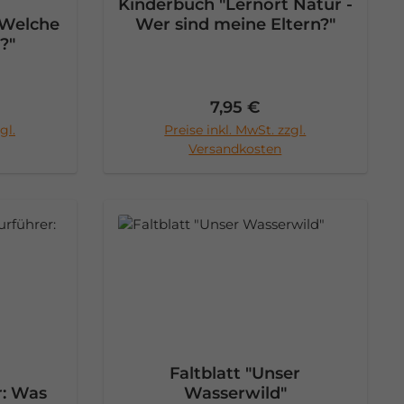
Kinderbuch "Lernort Natur -
 Welche
Wer sind meine Eltern?"
?"
Preis:
Regulärer Preis:
7,95 €
gl.
Preise inkl. MwSt. zzgl.
rb
In den Warenkorb
Versandkosten
Faltblatt "Unser
r: Was
Wasserwild"