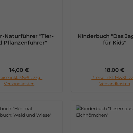
r-Naturführer "Tier-
Kinderbuch "Das J
d Pflanzenführer"
für Kids"
Regulärer Preis:
Regulärer 
14,00 €
18,00 €
eise inkl. MwSt. zzgl.
Preise inkl. MwSt. zz
n den Warenkorb
In den Warenko
Versandkosten
Versandkosten