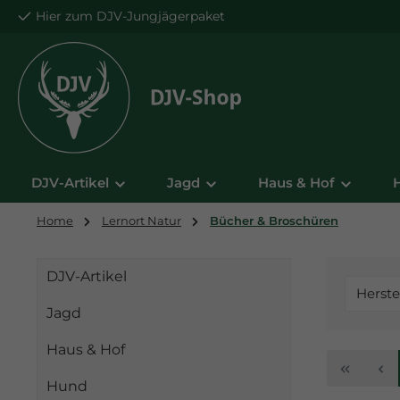
Hier zum DJV-Jungjägerpaket
m Hauptinhalt springen
Zur Suche springen
Zur Hauptnavigation springen
DJV-Artikel
Jagd
Haus & Hof
Home
Lernort Natur
Bücher & Broschüren
DJV-Artikel
Herste
Jagd
Haus & Hof
Hund