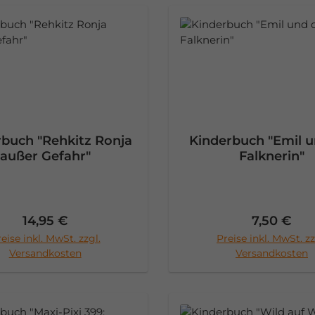
buch "Rehkitz Ronja
Kinderbuch "Emil u
außer Gefahr"
Falknerin"
Regulärer Preis:
Regulärer 
14,95 €
7,50 €
eise inkl. MwSt. zzgl.
Preise inkl. MwSt. zz
n den Warenkorb
In den Warenko
Versandkosten
Versandkosten