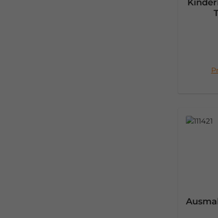
Kinder
Pr
I
Ausmalb