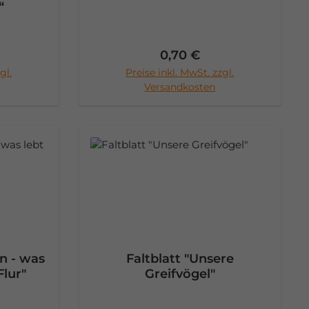
“
Preis:
Regulärer Preis:
0,70 €
gl.
Preise inkl. MwSt. zzgl.
rb
In den Warenkorb
Versandkosten
n - was
Faltblatt "Unsere
Flur"
Greifvögel"