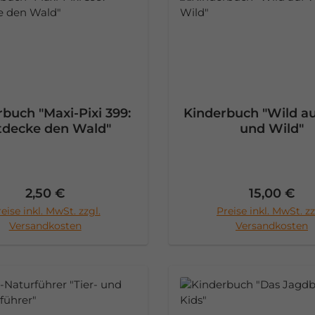
buch "Maxi-Pixi 399:
Kinderbuch "Wild a
tdecke den Wald"
und Wild"
Regulärer Preis:
Regulärer 
2,50 €
15,00 €
eise inkl. MwSt. zzgl.
Preise inkl. MwSt. zz
n den Warenkorb
In den Warenko
Versandkosten
Versandkosten