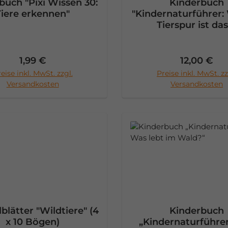
buch "Pixi Wissen 30:
Kinderbuch
Tiere erkennen"
"Kindernaturführer:
Tierspur ist das
Regulärer Preis:
Regulärer 
1,99 €
12,00 €
eise inkl. MwSt. zzgl.
Preise inkl. MwSt. zz
n den Warenkorb
In den Warenko
Versandkosten
Versandkosten
lätter "Wildtiere" (4
Kinderbuch
x 10 Bögen)
„Kindernaturführe