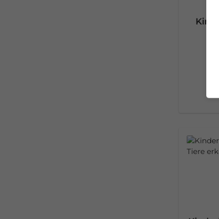
Kind
Pr
I