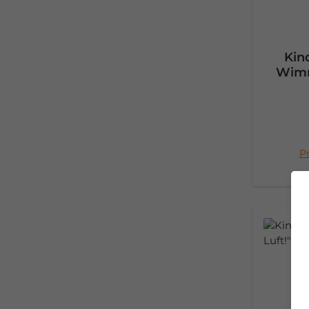
Kin
Wimm
Pr
I