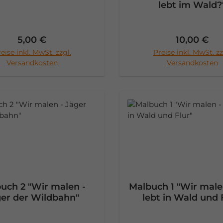
lebt im Wald?
Regulärer Preis:
Regulärer 
5,00 €
10,00 €
eise inkl. MwSt. zzgl.
Preise inkl. MwSt. zz
n den Warenkorb
In den Warenko
Versandkosten
Versandkosten
uch 2 "Wir malen -
Malbuch 1 "Wir male
er der Wildbahn"
lebt in Wald und 