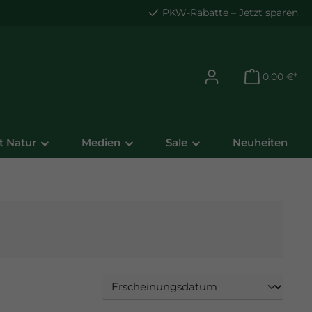
PKW-Rabatte
– Jetzt sparen
0,00 €*
t Natur
Medien
Sale
Neuheiten