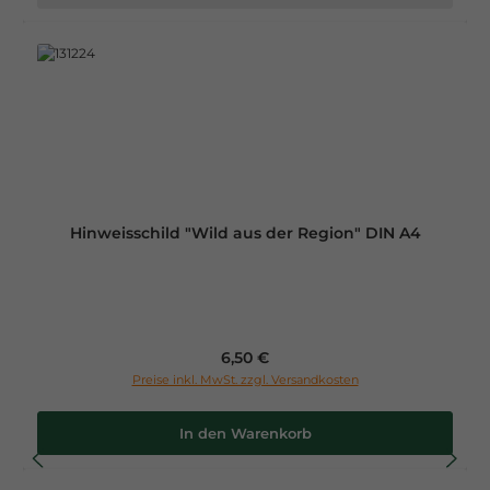
Hinweisschild "Wild aus der Region" DIN A4
Regulärer Preis:
6,50 €
Preise inkl. MwSt. zzgl. Versandkosten
In den Warenkorb