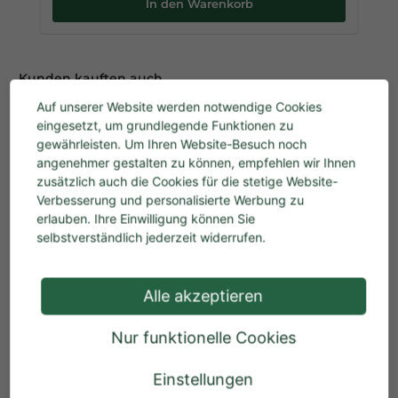
In den Warenkorb
Produktgalerie überspringen
Kunden kauften auch
Auf unserer Website werden notwendige Cookies
eingesetzt, um grundlegende Funktionen zu
gewährleisten. Um Ihren Website-Besuch noch
angenehmer gestalten zu können, empfehlen wir Ihnen
zusätzlich auch die Cookies für die stetige Website-
Verbesserung und personalisierte Werbung zu
erlauben. Ihre Einwilligung können Sie
selbstverständlich jederzeit widerrufen.
PUMA TEC Knochen- und Aufbruchsäge 2.0
Alle akzeptieren
Nur funktionelle Cookies
Regulärer Preis:
29,95 €
Einstellungen
Preise inkl. MwSt. zzgl. Versandkosten