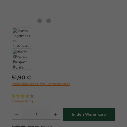
Regulärer Preis:
51,90 €
Preise inkl. MwSt. zzgl. Versandkosten
Durchschnittliche Bewertung von 4 von 5 Sternen
1 Bewertung
Produkt Anzahl: Gib den gewünschten Wert ein oder benutze die Schaltflä
In den Warenkorb
Artikelnummer:
280074