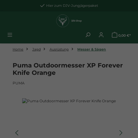
Zum Hauptinhalt springen
Hier zum DJV-Jungjägerpaket
0,00 €*
Home
Jagd
Ausrüstung
Messer & Sägen
Puma Outdoormesser XP Forever
Knife Orange
PUMA
Bildergalerie überspringen