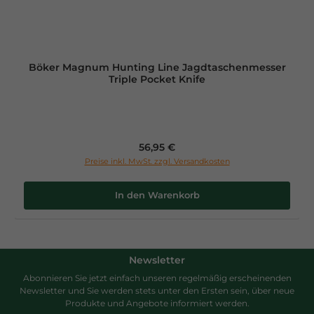
Böker Magnum Hunting Line Jagdtaschenmesser
Triple Pocket Knife
Regulärer Preis:
56,95 €
Preise inkl. MwSt. zzgl. Versandkosten
In den Warenkorb
Newsletter
Abonnieren Sie jetzt einfach unseren regelmäßig erscheinenden
Newsletter und Sie werden stets unter den Ersten sein, über neue
Produkte und Angebote informiert werden.