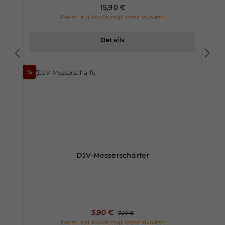
Regulärer Preis:
15,90 €
Preise inkl. MwSt. zzgl. Versandkosten
Details
%
DJV-Messerschärfer
Verkaufspreis:
3,90 €
Regulärer Preis:
7,90 €
Preise inkl. MwSt. zzgl. Versandkosten