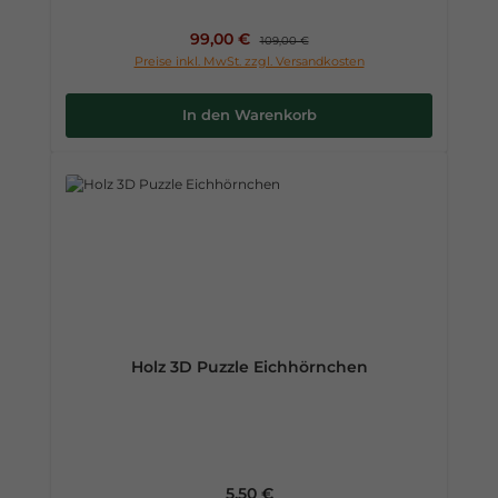
Verkaufspreis:
99,00 €
Regulärer Preis:
109,00 €
Preise inkl. MwSt. zzgl. Versandkosten
In den Warenkorb
Holz 3D Puzzle Eichhörnchen
Regulärer Preis:
5,50 €