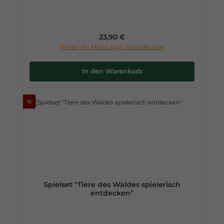
Regulärer Preis:
23,90 €
Preise inkl. MwSt. zzgl. Versandkosten
In den Warenkorb
%
Spielset "Tiere des Waldes spielerisch
entdecken"