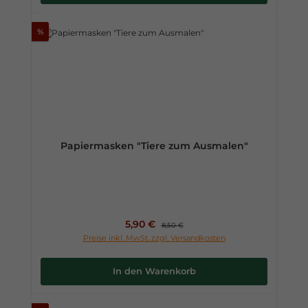
%
Papiermasken "Tiere zum Ausmalen"
Verkaufspreis:
5,90 €
Regulärer Preis:
8,50 €
Preise inkl. MwSt. zzgl. Versandkosten
In den Warenkorb