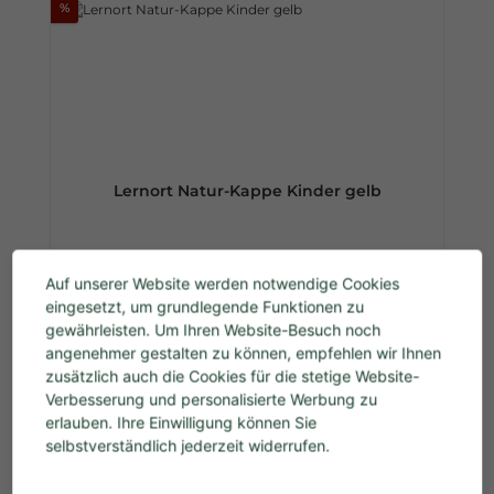
%
Lernort Natur-Kappe Kinder gelb
Auf unserer Website werden notwendige Cookies
eingesetzt, um grundlegende Funktionen zu
Verkaufspreis:
5,00 €
Regulärer Preis:
9,90 €
gewährleisten. Um Ihren Website-Besuch noch
Preise inkl. MwSt. zzgl. Versandkosten
angenehmer gestalten zu können, empfehlen wir Ihnen
zusätzlich auch die Cookies für die stetige Website-
In den Warenkorb
Verbesserung und personalisierte Werbung zu
erlauben. Ihre Einwilligung können Sie
selbstverständlich jederzeit widerrufen.