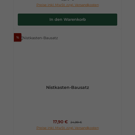
Preise inkl. MwSt. zzgl. Versandkosten
In den Warenkorb
%
Nistkasten-Bausatz
Verkaufspreis:
17,90 €
Regulärer Preis:
24,99 €
Preise inkl. MwSt. zzgl. Versandkosten