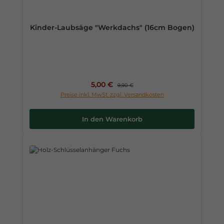
Kinder-Laubsäge "Werkdachs" (16cm Bogen)
Verkaufspreis:
5,00 €
Regulärer Preis:
9,90 €
Preise inkl. MwSt. zzgl. Versandkosten
In den Warenkorb