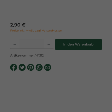
Regulärer Preis:
2,90 €
Preise inkl. MwSt. zzgl. Versandkosten
Produkt Anzahl: Gib den gewünschten Wert ein oder benutze die Schaltflä
In den Warenkorb
Artikelnummer:
141312