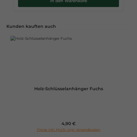
In den Warenkorb
Produktgalerie überspringen
Kunden kauften auch
Holz-Schlüsselanhänger Fuchs
Regulärer Preis:
4,90 €
Preise inkl. MwSt. zzgl. Versandkosten