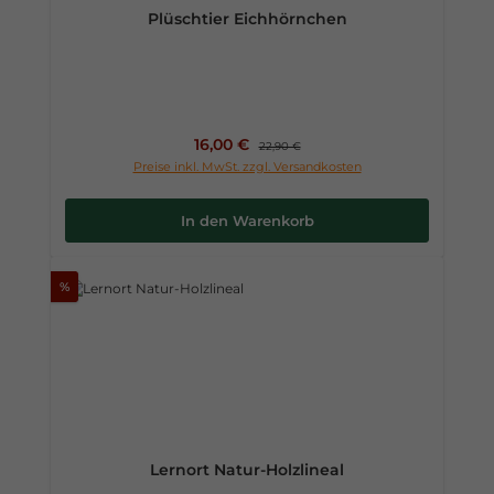
Plüschtier Eichhörnchen
Verkaufspreis:
16,00 €
Regulärer Preis:
22,90 €
Preise inkl. MwSt. zzgl. Versandkosten
In den Warenkorb
%
Lernort Natur-Holzlineal