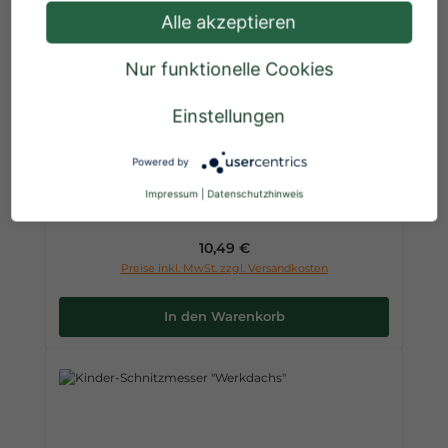
Alle akzeptieren
Nur funktionelle Cookies
Einstellungen
Naturholzscheiben rund (1 kg)
Powered by
Impressum
|
Datenschutzhinweis
Regulärer Preis:
10,49 €
Preise inkl. MwSt. zzgl. Versandkosten
In den Warenkorb