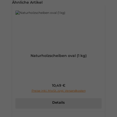
Produktgalerie überspringen
Ähnliche Artikel
Naturholzscheiben oval (1 kg)
Regulärer Preis:
10,49 €
Preise inkl. MwSt. zzgl. Versandkosten
Details