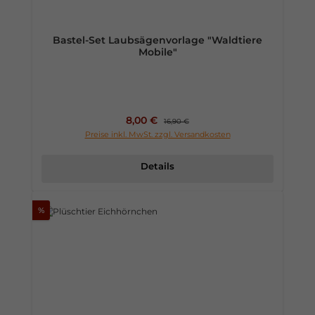
Bastel-Set Laubsägenvorlage "Waldtiere
Mobile"
Verkaufspreis:
8,00 €
Regulärer Preis:
16,90 €
Preise inkl. MwSt. zzgl. Versandkosten
Details
%