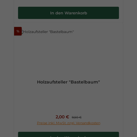
In den Warenkorb
%
Holzaufsteller "Bastelbaum"
Verkaufspreis:
2,00 €
Regulärer Preis:
9,50 €
Preise inkl. MwSt. zzgl. Versandkosten