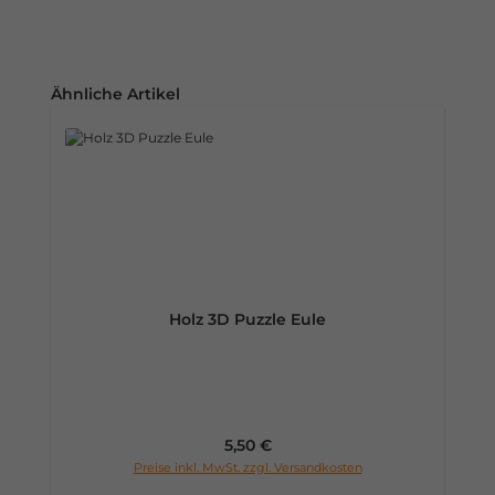
Produktgalerie überspringen
Ähnliche Artikel
Holz 3D Puzzle Eule
Regulärer Preis:
5,50 €
Preise inkl. MwSt. zzgl. Versandkosten