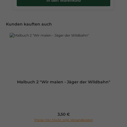
In den Warenkorb
Produktgalerie überspringen
Kunden kauften auch
Malbuch 2 "Wir malen - Jäger der Wildbahn"
Regulärer Preis:
3,50 €
Preise inkl. MwSt. zzgl. Versandkosten