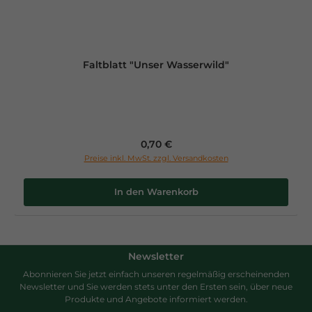
Faltblatt "Unser Wasserwild"
Regulärer Preis:
0,70 €
Preise inkl. MwSt. zzgl. Versandkosten
In den Warenkorb
Newsletter
Abonnieren Sie jetzt einfach unseren regelmäßig erscheinenden
Newsletter und Sie werden stets unter den Ersten sein, über neue
Produkte und Angebote informiert werden.