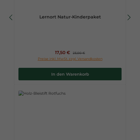
Lernort Natur-Kinderpaket
Verkaufspreis:
17,50 €
Regulärer Preis:
23,00 €
Preise inkl. MwSt. zzgl. Versandkosten
In den Warenkorb