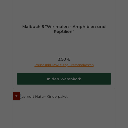
Malbuch 5 "Wir malen - Amphibien und
Reptilien"
Regulärer Preis:
3,50 €
Preise inkl. MwSt. zzgl. Versandkosten
In den Warenkorb
%