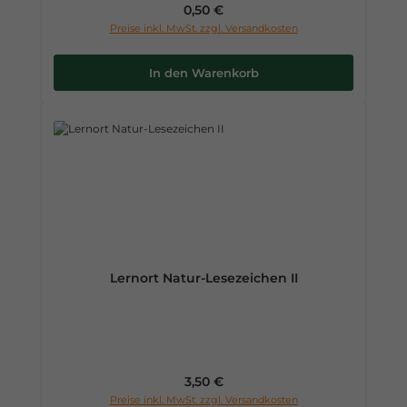
Regulärer Preis:
0,50 €
Preise inkl. MwSt. zzgl. Versandkosten
In den Warenkorb
Lernort Natur-Lesezeichen II
Regulärer Preis:
3,50 €
Preise inkl. MwSt. zzgl. Versandkosten