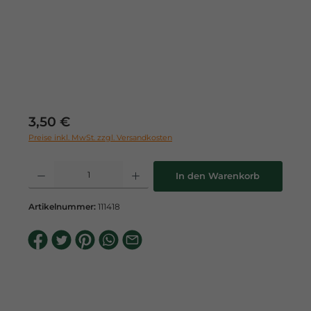
Regulärer Preis:
3,50 €
Preise inkl. MwSt. zzgl. Versandkosten
Produkt Anzahl: Gib den gewünschten Wert ein oder benutze die Schaltflä
In den Warenkorb
Artikelnummer:
111418