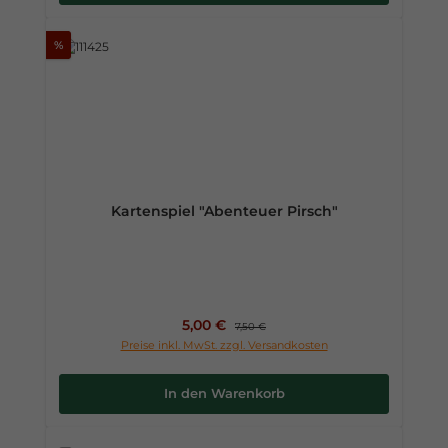
%
Kartenspiel "Abenteuer Pirsch"
Verkaufspreis:
5,00 €
Regulärer Preis:
7,50 €
Preise inkl. MwSt. zzgl. Versandkosten
In den Warenkorb