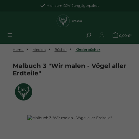
Zum Hauptinhalt springen
Hier zum DJV-Jungjägerpaket
0,00 €*
Home
Medien
Bücher
Kinderbücher
Malbuch 3 "Wir malen - Vögel aller
Erdteile"
Bildergalerie überspringen