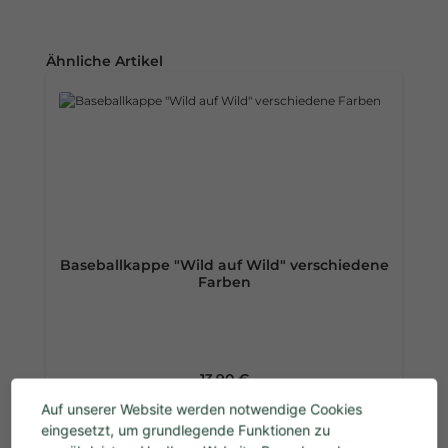
Produktgalerie überspringen
Ähnliche Artikel
Baseballkappe "Wild auf Wild" verschiedene
Farben
Regulärer Preis:
13,90 €
Preise inkl. MwSt. zzgl. Versandkosten
Auf unserer Website werden notwendige Cookies
eingesetzt, um grundlegende Funktionen zu
Details