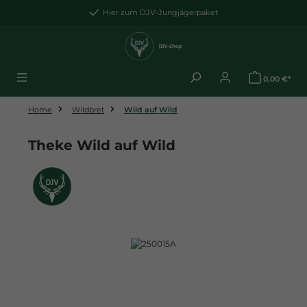
Zum Hauptinhalt springen
Hier zum DJV-Jungjägerpaket
0,00 €*
Home
Wildbret
Wild auf Wild
Theke Wild auf Wild
Bildergalerie überspringen