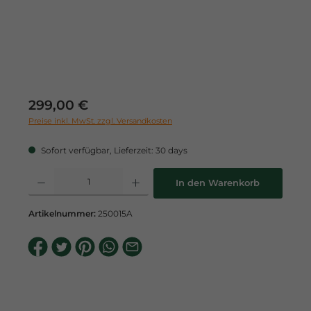
Regulärer Preis:
299,00 €
Preise inkl. MwSt. zzgl. Versandkosten
Sofort verfügbar, Lieferzeit: 30 days
Produkt Anzahl: Gib den gewünschten Wert ein oder benutze die Schaltflä
In den Warenkorb
Artikelnummer:
250015A