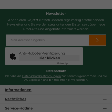
Newsletter
Abonnieren Sie jetzt einfach unseren regelmäßig erscheinenden
Newsletter und Sie werden stets unter den Ersten sein, über neue
Produkte und Angebote informiert werden.
E-
Mail-
Adresse
*
Anti-Roboter-Verifizierung
Hier klicken
Friendly
Captcha ⇗
Datenschutz
Ich habe die
Datenschutzbestimmungen
zur Kenntnis genommen und die
AGB
gelesen und bin mit ihnen einverstanden.
Informationen
Rechtliches
Service-Hotline