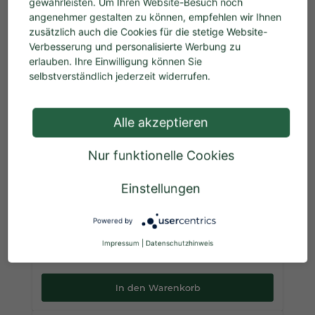
gewährleisten. Um Ihren Website-Besuch noch
angenehmer gestalten zu können, empfehlen wir Ihnen
zusätzlich auch die Cookies für die stetige Website-
%
Verbesserung und personalisierte Werbung zu
erlauben. Ihre Einwilligung können Sie
selbstverständlich jederzeit widerrufen.
Alle akzeptieren
Nur funktionelle Cookies
Auto-Magnettafel-Set "Bei mir gibt's Wild"
Einstellungen
Inhalt:
2 Stück
(11,98 € / 1 Stück)
Powered by
Verkaufspreis:
23,95 €
Regulärer Preis:
47,90 €
Impressum
|
Datenschutzhinweis
Preise inkl. MwSt. zzgl. Versandkosten
In den Warenkorb