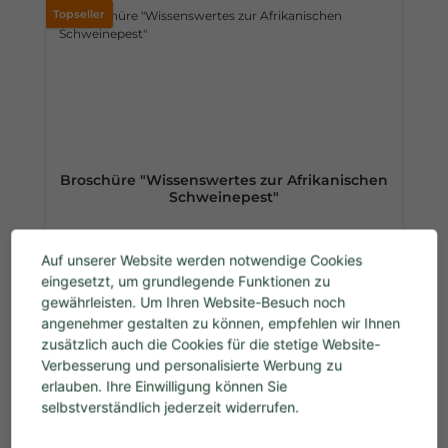
Topseller
Broschüre "Wissenswertes zur Afrikanischen
Schweinepest"
Auf unserer Website werden notwendige Cookies
eingesetzt, um grundlegende Funktionen zu
Regulärer Preis:
0,00 €
gewährleisten. Um Ihren Website-Besuch noch
Preise inkl. MwSt. zzgl. Versandkosten
angenehmer gestalten zu können, empfehlen wir Ihnen
zusätzlich auch die Cookies für die stetige Website-
In den Warenkorb
Verbesserung und personalisierte Werbung zu
erlauben. Ihre Einwilligung können Sie
selbstverständlich jederzeit widerrufen.