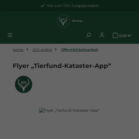
Zum Hauptinhalt springen
Hier zum DJV-Jungjägerpaket
0,00 €*
Home
DJV-Artikel
Öffentlichkeitsarbeit
Flyer „Tierfund-Kataster-App“
Bildergalerie überspringen