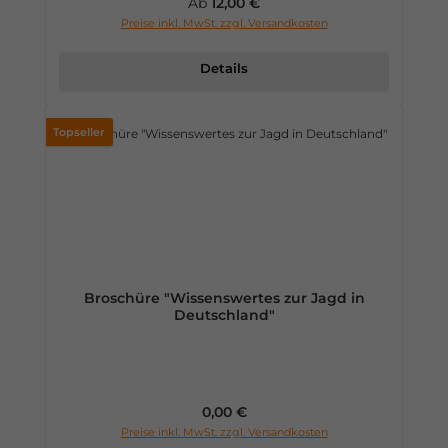
Regulärer Preis:
Ab
12,00 €
Preise inkl. MwSt. zzgl. Versandkosten
Details
Topseller
Broschüre "Wissenswertes zur Jagd in
Deutschland"
Regulärer Preis:
0,00 €
Preise inkl. MwSt. zzgl. Versandkosten