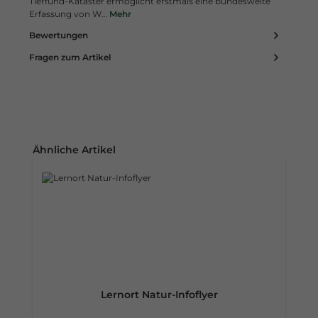
Tierfund-Kataster ermöglicht erstmals eine bundesweite
Erfassung von W…
Mehr
Bewertungen
Fragen zum Artikel
Produktgalerie überspringen
Ähnliche Artikel
Lernort Natur-Infoflyer