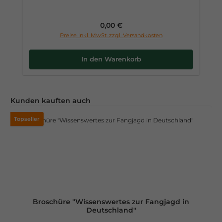
Regulärer Preis:
0,00 €
Preise inkl. MwSt. zzgl. Versandkosten
In den Warenkorb
Produktgalerie überspringen
Kunden kauften auch
Topseller
Broschüre "Wissenswertes zur Fangjagd in
Deutschland"