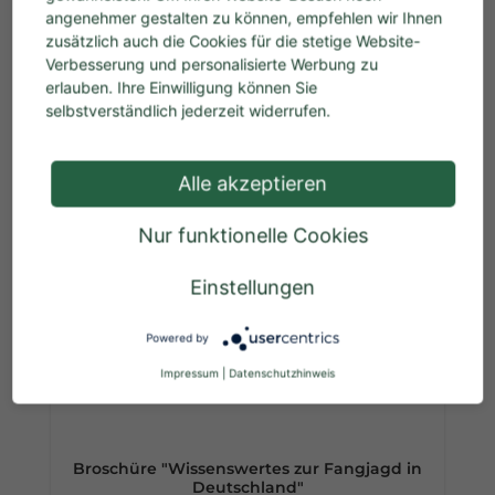
Broschüre "Wissenswertes zur Jagd in
angenehmer gestalten zu können, empfehlen wir Ihnen
Deutschland"
zusätzlich auch die Cookies für die stetige Website-
Verbesserung und personalisierte Werbung zu
erlauben. Ihre Einwilligung können Sie
selbstverständlich jederzeit widerrufen.
Regulärer Preis:
0,00 €
Preise inkl. MwSt. zzgl. Versandkosten
Alle akzeptieren
In den Warenkorb
Nur funktionelle Cookies
Einstellungen
Topseller
Powered by
Impressum
|
Datenschutzhinweis
Broschüre "Wissenswertes zur Fangjagd in
Deutschland"