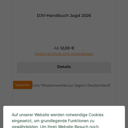
DJV-Handbuch Jagd 2026
Regulärer Preis:
Ab
12,00 €
Preise inkl. MwSt. zzgl. Versandkosten
Details
Topseller
Auf unserer Website werden notwendige Cookies
eingesetzt, um grundlegende Funktionen zu
gewährleisten. Um Ihren Website-Besuch noch