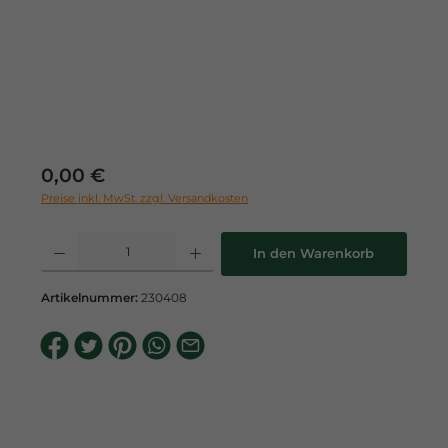
Regulärer Preis:
0,00 €
Preise inkl. MwSt. zzgl. Versandkosten
Produkt Anzahl: Gib den gewünschten Wert ein oder benutze die Schaltflä
In den Warenkorb
Artikelnummer:
230408