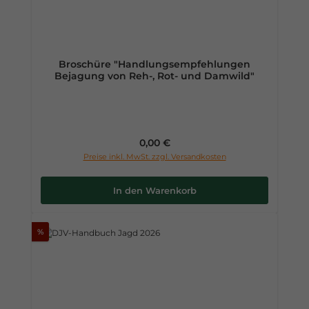
Broschüre "Handlungsempfehlungen
Bejagung von Reh-, Rot- und Damwild"
Regulärer Preis:
0,00 €
Preise inkl. MwSt. zzgl. Versandkosten
In den Warenkorb
%