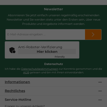
Newsletter
Abonnieren Sie jetzt einfach unseren regelmäßig erscheinenden
Newsletter und Sie werden stets unter den Ersten sein, über neue
Produkte und Angebote informiert werden.
E-
Mail-
Adresse
*
Anti-Roboter-Verifizierung
Hier klicken
Friendly
Captcha ⇗
Datenschutz
Ich habe die
Datenschutzbestimmungen
zur Kenntnis genommen und die
AGB
gelesen und bin mit ihnen einverstanden.
Informationen
Rechtliches
Service-Hotline
Fragen zu unseren Artikeln?