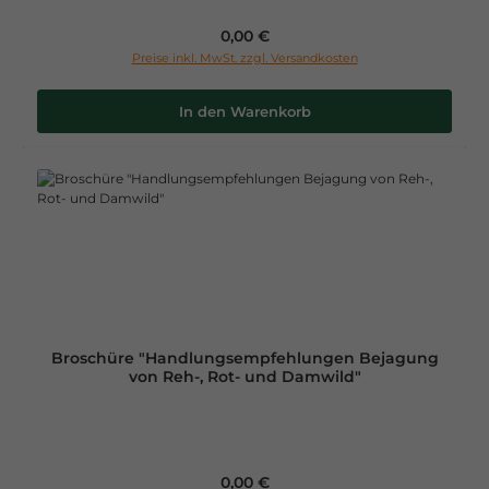
Regulärer Preis:
0,00 €
Preise inkl. MwSt. zzgl. Versandkosten
In den Warenkorb
Broschüre "Handlungsempfehlungen Bejagung
von Reh-, Rot- und Damwild"
Regulärer Preis:
0,00 €