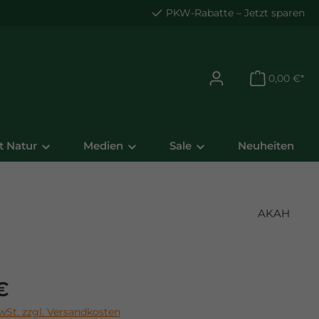
PKW-Rabatte
– Jetzt sparen
0,00 €*
t Natur
Medien
Sale
Neuheiten
AKAH
is:
€
MwSt. zzgl. Versandkosten