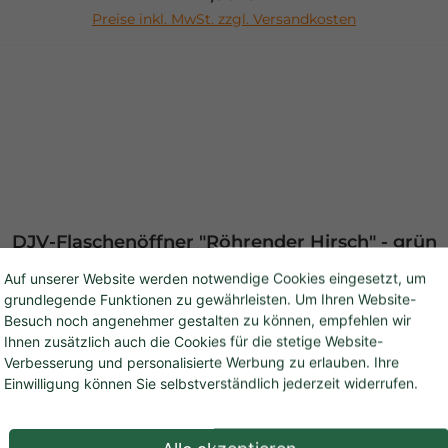
In den Warenkorb
agnetisch) Made in Germany Lieferung ohne Befestigungsma
Preise inkl. MwSt. zzgl. Versandkosten
DJV-Flaschenöffner "Röhrender Hirsch" - grün
Auf unserer Website werden notwendige Cookies eingesetzt, um
grundlegende Funktionen zu gewährleisten. Um Ihren Website-
Hirschröhren und dem Jagdsignal 'Zum Essen'. Das macht Spa
Besuch noch angenehmer gestalten zu können, empfehlen wir
röhlich entweder ein kräftiges Hirschröhren oder das Jagdho
Ihnen zusätzlich auch die Cookies für die stetige Website-
Verbesserung und personalisierte Werbung zu erlauben. Ihre
ückseite ist zu öffnen) Bitte beachten Sie unsere Hinweise zu Batterie-Entsorgung
Einwilligung können Sie selbstverständlich jederzeit widerrufen.
d -Recycling unter https://djv-shop.de/elektrog-und-verpa
Regulärer Preis:
8,90 €
In den Warenkorb