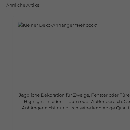
Ähnliche Artikel
Produktgalerie überspringen
Jagdliche Dekoration für Zweige, Fenster oder Türen
Highlight in jedem Raum oder Außenbereich. Gef
Anhänger nicht nur durch seine langlebige Qualit
oder in Fenstern aufzuhängen. Er kann im Haus, a
Entwickelt und gefertigt in Deutschland, steh
Geschenke zum Geburtstag oder als kleine Aufmerksamkeit für zwischendurch. Merkmal