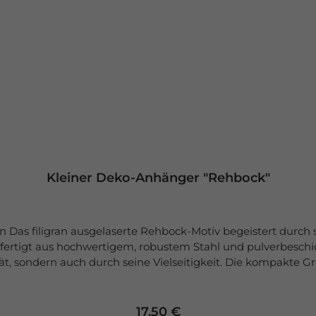
Kleiner Deko-Anhänger "Rehbock"
 Das filigran ausgelaserte Rehbock-Motiv begeistert durch s
ertigt aus hochwertigem, robustem Stahl und pulverbeschi
ät, sondern auch durch seine Vielseitigkeit. Die kompakte G
ber auch draußen im Garten oder auf dem Balkon befestigt w
t der Deko-Anhänger für höchste Qualitätsstandards und Lieb
e: Motiv: Bock Größe: 9 × 9 × 0,1 cm Material: Stahl, pulverbeschichtet,
Regulärer Preis:
17,50 €