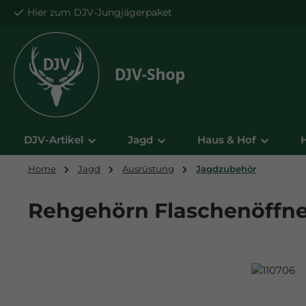
Hier zum DJV-Jungjägerpaket
m Hauptinhalt springen
Zur Suche springen
Zur Hauptnavigation springen
DJV-Artikel
Jagd
Haus & Hof
Home
Jagd
Ausrüstung
Jagdzubehör
Rehgehörn Flaschenöffne
Bildergalerie überspringen