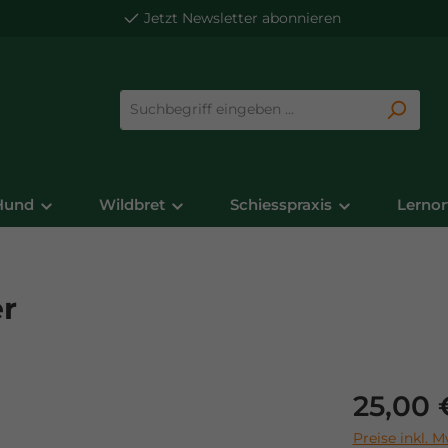
Jetzt
Newsletter
abonnieren
Hund
Wildbret
Schiesspraxis
Lernor
r
Regulärer Pre
25,00 
Preise inkl. 