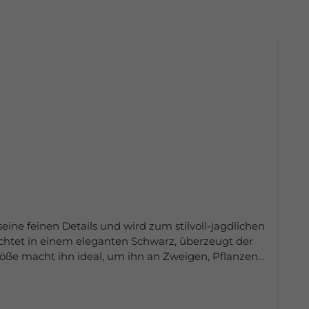
eine feinen Details und wird zum stilvoll-jagdlichen
chtet in einem eleganten Schwarz, überzeugt der
röße macht ihn ideal, um ihn an Zweigen, Pflanzen
erden und dort für eine schöne Dekoration sorgen.
e zum Detail. Die kleinen Anhänger sind ideale