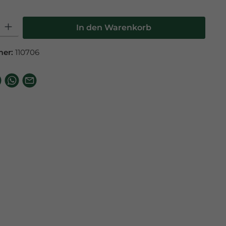
l: Gib den gewünschten Wert ein oder benutze die Schaltfläche
In den Warenkorb
mer:
110706