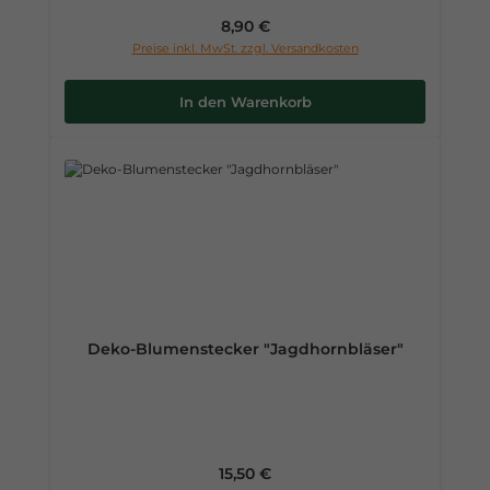
Regulärer Preis:
8,90 €
Preise inkl. MwSt. zzgl. Versandkosten
In den Warenkorb
Deko-Blumenstecker "Jagdhornbläser"
Regulärer Preis:
15,50 €