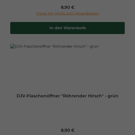
Regulärer Preis:
8,90 €
Preise inkl. MwSt. zzgl. Versandkosten
In den Warenkorb
DJV-Flaschenöffner "Röhrender Hirsch" - grün
Regulärer Preis:
8,90 €