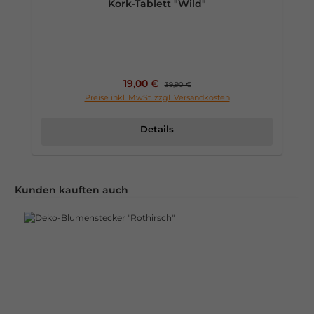
Kork-Tablett "Wild"
Verkaufspreis:
19,00 €
Regulärer Preis:
39,90 €
Preise inkl. MwSt. zzgl. Versandkosten
Details
Produktgalerie überspringen
Kunden kauften auch