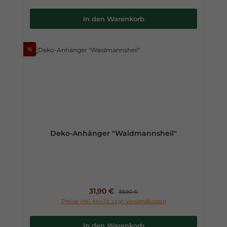
In den Warenkorb
%
Deko-Anhänger "Waidmannsheil"
Verkaufspreis:
31,90 €
Regulärer Preis:
39,90 €
Preise inkl. MwSt. zzgl. Versandkosten
In den Warenkorb