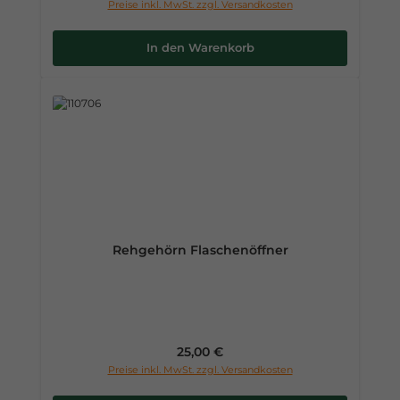
Preise inkl. MwSt. zzgl. Versandkosten
In den Warenkorb
Rehgehörn Flaschenöffner
Regulärer Preis:
25,00 €
Preise inkl. MwSt. zzgl. Versandkosten