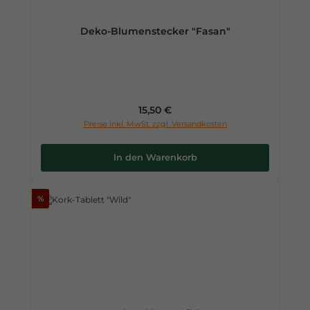
Deko-Blumenstecker "Fasan"
Regulärer Preis:
15,50 €
Preise inkl. MwSt. zzgl. Versandkosten
In den Warenkorb
%