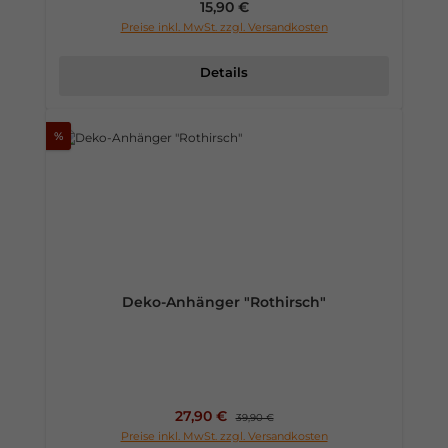
Regulärer Preis:
15,90 €
Preise inkl. MwSt. zzgl. Versandkosten
Details
%
Deko-Anhänger "Rothirsch"
Verkaufspreis:
27,90 €
Regulärer Preis:
39,90 €
Preise inkl. MwSt. zzgl. Versandkosten