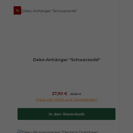
%
Deko-Anhänger "Schwarzwild"
Verkaufspreis:
27,90 €
Regulärer Preis:
39,90 €
Preise inkl. MwSt. zzgl. Versandkosten
In den Warenkorb