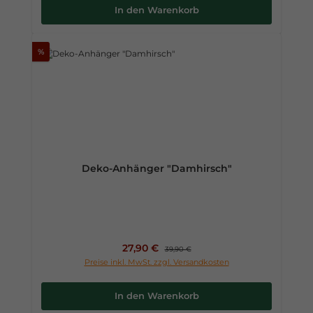
In den Warenkorb
%
Deko-Anhänger "Damhirsch"
Verkaufspreis:
27,90 €
Regulärer Preis:
39,90 €
Preise inkl. MwSt. zzgl. Versandkosten
In den Warenkorb