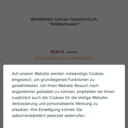
Bielefelder Leinen Geschirrtuch
"Wildschwein"
Verkaufspreis:
19,50 €
Regulärer Preis:
28,00 €
Preise inkl. MwSt. zzgl. Versandkosten
In den Warenkorb
Auf unserer Website werden notwendige Cookies
eingesetzt, um grundlegende Funktionen zu
gewährleisten. Um Ihren Website-Besuch noch
angenehmer gestalten zu können, empfehlen wir Ihnen
zusätzlich auch die Cookies für die stetige Website-
Verbesserung und personalisierte Werbung zu
erlauben. Ihre Einwilligung können Sie
selbstverständlich jederzeit widerrufen.