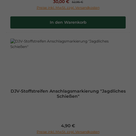
Verkaufspreis:
30,00 €
Regulärer Preis:
52,95 €
Preise inkl. MwSt. zzgl. Versandkosten
In den Warenkorb
DJV-Stoffstreifen Anschlagsmarkierung "Jagdliches
Schießen"
Regulärer Preis:
4,90 €
Preise inkl. MwSt. zzgl. Versandkosten