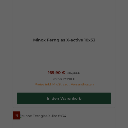
Minox Fernglas X-active 10x33
Verkaufspreis:
169,90 €
Regulärer Preis:
287,00 €
vorher 179,90 €
Preise inkl. MwSt. zzgl. Versandkosten
In den Warenkorb
%