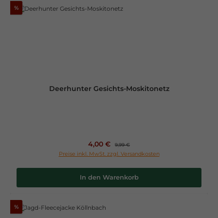
%
Deerhunter Gesichts-Moskitonetz
Verkaufspreis:
4,00 €
Regulärer Preis:
9,99 €
Preise inkl. MwSt. zzgl. Versandkosten
In den Warenkorb
%