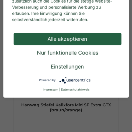
zusätzlich auch die Cookies für die stetige Website-
Verbesserung und personalisierte Werbung zu
erlauben. Ihre Einwilligung können Sie
Regulärer Preis:
5,00 €
selbstverständlich jederzeit widerrufen.
Preise inkl. MwSt. zzgl. Versandkosten
Alle akzeptieren
In den Warenkorb
Nur funktionelle Cookies
Einstellungen
Powered by
Impressum
|
Datenschutzhinweis
Hanwag Stiefel Kalixfors Mid SF Extra GTX
(braun/orange)