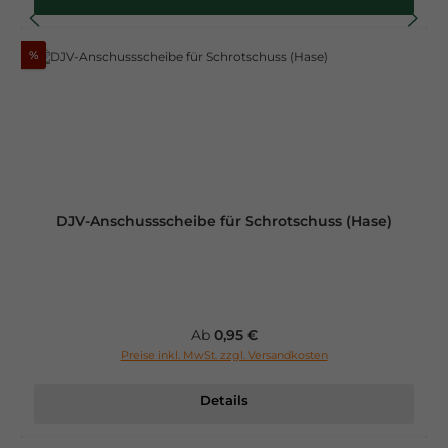
%
DJV-Anschussscheibe für Schrotschuss (Hase)
Regulärer Preis:
Ab
0,95 €
Preise inkl. MwSt. zzgl. Versandkosten
Details