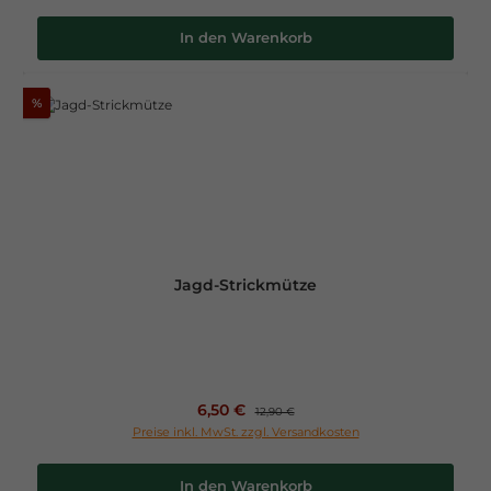
In den Warenkorb
%
Jagd-Strickmütze
Verkaufspreis:
6,50 €
Regulärer Preis:
12,90 €
Preise inkl. MwSt. zzgl. Versandkosten
In den Warenkorb