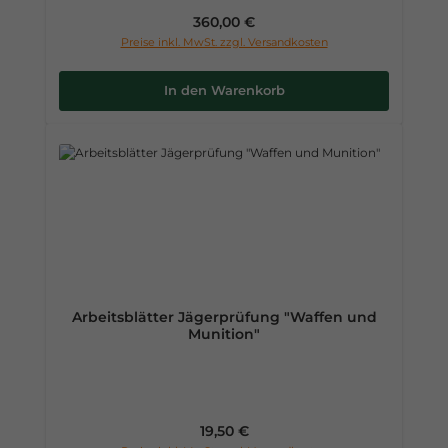
Regulärer Preis:
360,00 €
Preise inkl. MwSt. zzgl. Versandkosten
In den Warenkorb
Arbeitsblätter Jägerprüfung "Waffen und
Munition"
Regulärer Preis:
19,50 €