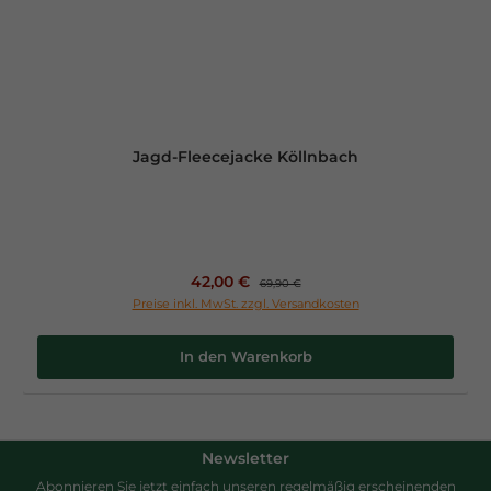
Jagd-Fleecejacke Köllnbach
Verkaufspreis:
42,00 €
Regulärer Preis:
69,90 €
Preise inkl. MwSt. zzgl. Versandkosten
In den Warenkorb
Newsletter
Abonnieren Sie jetzt einfach unseren regelmäßig erscheinenden