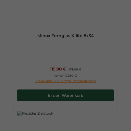
Minox Fernglas X-lite 8x34
Verkaufspreis:
119,90 €
Regulärer Preis:
173,00 €
vorher 129,90 €
Preise inkl. MwSt. zzgl. Versandkosten
In den Warenkorb