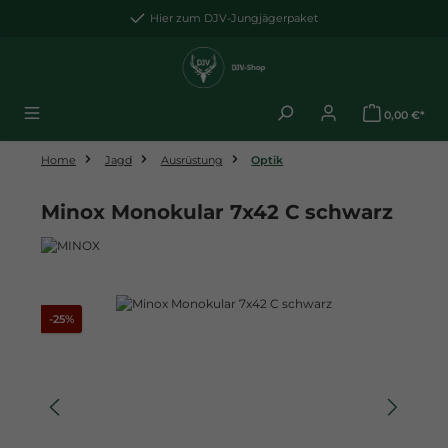
Zum Hauptinhalt springen
Hier zum DJV-Jungjägerpaket
0,00 €*
Home
Jagd
Ausrüstung
Optik
Minox Monokular 7x42 C schwarz
Bildergalerie überspringen
Rabatt
-25%