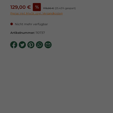
Verkaufspreis:
129,00 €
%
Regulärer Preis:
173,00 €
(25.43% gespart)
Preise inkl. MwSt. zzgl. Versandkosten
Nicht mehr verfügbar
Artikelnummer:
110737