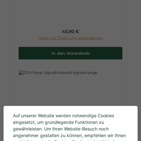
Regulärer Preis:
45,90 €
Preise inkl. MwSt. zzgl. Versandkosten
In den Warenkorb
Auf unserer Website werden notwendige Cookies
eingesetzt, um grundlegende Funktionen zu
DJV-Shop-Signalhutband signalorange
gewährleisten. Um Ihren Website-Besuch noch
angenehmer gestalten zu können, empfehlen wir Ihnen