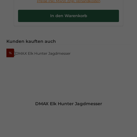
Preise inkl. MwSt. zzgl. Versandkosten
In den Warenkorb
Produktgalerie überspringen
Kunden kauften auch
%
DMAX Elk Hunter Jagdmesser