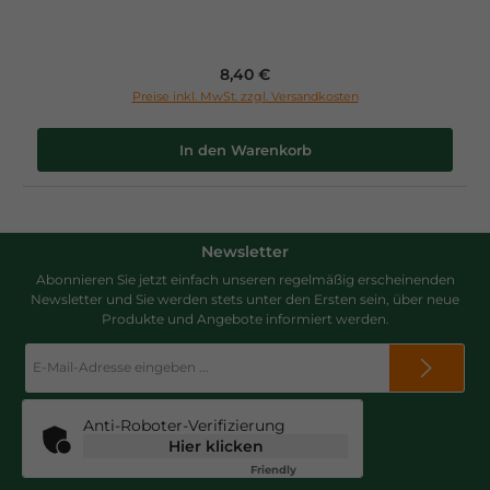
Regulärer Preis:
8,40 €
Preise inkl. MwSt. zzgl. Versandkosten
In den Warenkorb
Newsletter
Abonnieren Sie jetzt einfach unseren regelmäßig erscheinenden
Newsletter und Sie werden stets unter den Ersten sein, über neue
Produkte und Angebote informiert werden.
E-
Mail-
Adresse
*
Anti-Roboter-Verifizierung
Hier klicken
Friendly
Captcha ⇗