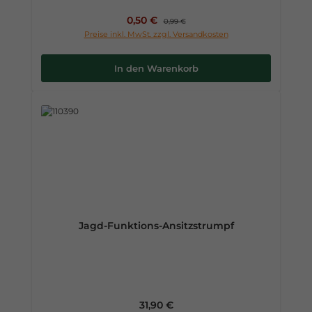
Verkaufspreis:
0,50 €
Regulärer Preis:
0,99 €
Preise inkl. MwSt. zzgl. Versandkosten
In den Warenkorb
Jagd-Funktions-Ansitzstrumpf
Regulärer Preis:
31,90 €