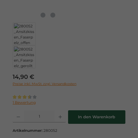
Regulärer Preis:
14,90 €
Preise inkl. MwSt. zzgl. Versandkosten
Durchschnittliche Bewertung von 3.5 von 5 Sternen
1 Bewertung
Produkt Anzahl: Gib den gewünschten Wert ein oder benutze die Schaltflä
In den Warenkorb
Artikelnummer:
280052