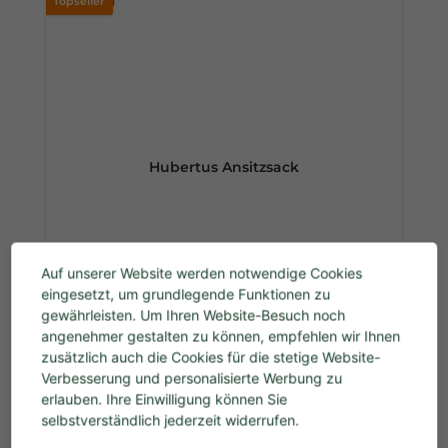
Topseller
Hubertus Ansitzsack
Auf unserer Website werden notwendige Cookies
Regulärer Preis:
139,90 €
eingesetzt, um grundlegende Funktionen zu
Preise inkl. MwSt. zzgl. Versandkosten
gewährleisten. Um Ihren Website-Besuch noch
angenehmer gestalten zu können, empfehlen wir Ihnen
In den Warenkorb
zusätzlich auch die Cookies für die stetige Website-
Verbesserung und personalisierte Werbung zu
erlauben. Ihre Einwilligung können Sie
%
selbstverständlich jederzeit widerrufen.