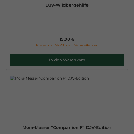
DJV-Wildbergehilfe
Regulärer Preis:
19,90 €
Preise inkl. MwSt. zzgl. Versandkosten
In den Warenkorb
Mora-Messer "Companion F" DJV-Edition