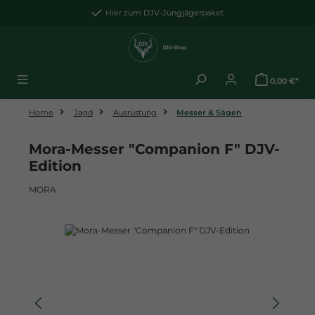
Zum Hauptinhalt springen
Hier zum DJV-Jungjägerpaket
0,00 €*
Home
Jagd
Ausrüstung
Messer & Sägen
Mora-Messer "Companion F" DJV-
Edition
MORA
Bildergalerie überspringen