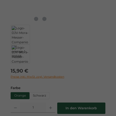
Regulärer Preis:
15,90 €
Preise inkl. MwSt. zzgl. Versandkosten
auswählen
Farbe
Orange
Schwarz
Produkt Anzahl: Gib den gewünschten Wert ein oder benutze die Schaltflä
In den Warenkorb