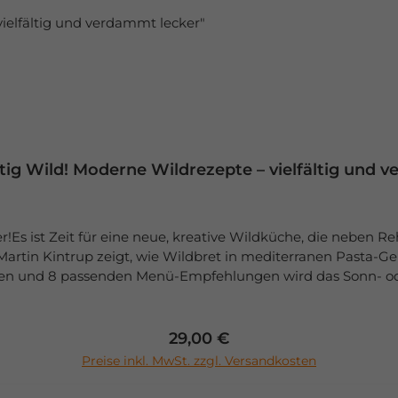
r Dr. Wolfgang Dörrenbächer, Mitglied im Vorstand des saar
ursen. Er hat seine praktischen Erfahrungen als Jäger, sei
h „saarländische Jägerküche II“ umgesetzt. Die Vereinigu
 Warenkunde, Küchenpraxis Wildfond, Saucen und Suppen
ien, Terrinen Wild auf dem Grill/Schwenker Rotwild, Damwil
 der Jäger des Saarlandes K.d.ö.R.Jägerheim-Lachwald 566
ig Wild! Moderne Wildrezepte – vielfältig und 
er!Es ist Zeit für eine neue, kreative Wildküche, die neben
rtin Kintrup zeigt, wie Wildbret in mediterranen Pasta-Ger
en und 8 passenden Menü-Empfehlungen wird das Sonn- ode
ezepte sind übersichtlich in 4 Kapitel gegliedert Küchen-
, zahlreiche Farbfotos Autor: Martin Kintrup
Regulärer Preis:
29,00 €
In den Warenkorb
sverlag ISBN: 978-3-7843-5694-5 Hersteller:Landwirtschaf
Preise inkl. MwSt. zzgl. Versandkosten
MünsterDeutschlandservice@lv.de