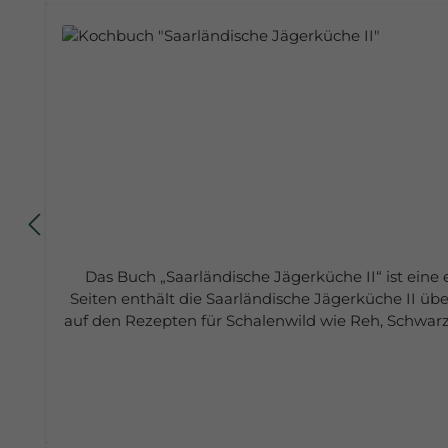
Das Buch „Saarländische Jägerküche II“ ist ein
Seiten enthält die Saarländische Jägerküche II üb
auf den Rezepten für Schalenwild wie Reh, Schwar
nimmt das neue Kapitel: „Wild auf dem Grill“ ein.
sind beschrieben und werden in anschaulichen Bil
wie Schneebällchen und Gereeschde, Bohnen- und 
Alle Gerichte sind in der heimischen Küche des A
gekocht, in einzelnen Arbeitsschritten fotografi