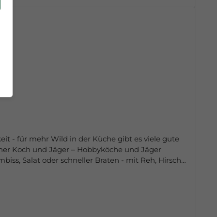
t - für mehr Wild in der Küche gibt es viele gute
licher Koch und Jäger – Hobbyköche und Jäger
iss, Salat oder schneller Braten - mit Reh, Hirsch,
 einfach zubereitet, gut planbar und helfen bei der
hre Alltagsküche bereichern.Das unverzichtbare
r, die ihr Wildbret vielseitig zubereiten wollen.
räfe und Unzer Verlag GmbHGrillparzerstraße 1281675