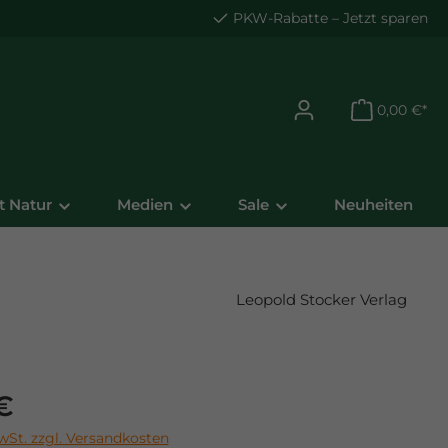
PKW-Rabatte
– Jetzt sparen
0,00 €*
t Natur
Medien
Sale
Neuheiten
Leopold Stocker Verlag
is:
€
MwSt. zzgl. Versandkosten