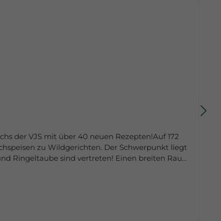
uchs der VJS mit über 40 neuen Rezepten!Auf 172
achspeisen zu Wildgerichten. Der Schwerpunkt liegt
nd Ringeltaube sind vertreten! Einen breiten Raum
le Varianten von Grillgemüse und passenden Salaten
isch saarländische Küche wider. Kartoffelgerichte
ieles mehr sind in dem neuen Kochbuch enthalten.
insamer Kochkurse der Volkshochschule mit der VJS
altenen Landschaftsaufnahmen zeigen die Schönheit