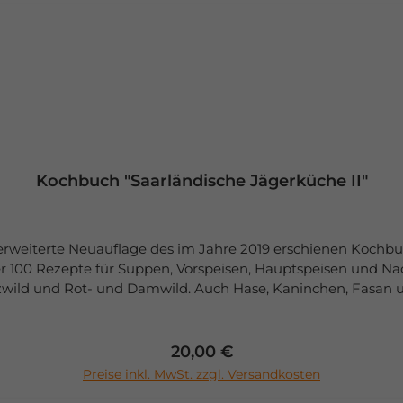
MünchenDeutschland
Kochbuch "Saarländische Jägerküche II"
e erweiterte Neuauflage des im Jahre 2019 erschienen Kochb
er 100 Rezepte für Suppen, Vorspeisen, Hauptspeisen und N
zwild und Rot- und Damwild. Auch Hase, Kaninchen, Fasan u
 Wildburger, Steaks und Spieße, Filets, Spießbraten und vie
dern gezeigt. Die Beilagen und Nachspeisen spiegeln die typ
Löwenzahnsalat, aber auch Zwetschgentarte, Muffins und v
Regulärer Preis:
20,00 €
In den Warenkorb
utors mit Unterstützung seiner Ehefrau oder während geme
Preise inkl. MwSt. zzgl. Versandkosten
ert und in dem Rezeptteil beschrieben.Die in dem Buch enth