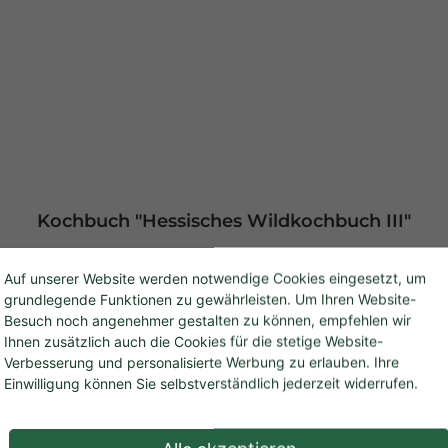
Kochbuch "Hessisches Wildkochbuch III"
Auf unserer Website werden notwendige Cookies eingesetzt, um
 heimischen Revieren.Ob schmackhafte Rehkeule, Kürbis mi
grundlegende Funktionen zu gewährleisten. Um Ihren Website-
 Oven oder ein knackiger Sommersalat mit Rehschinken: Di
Besuch noch angenehmer gestalten zu können, empfehlen wir
nte aus Politik, Wirtschaft und Medien sowie Spitzenköche 
Ihnen zusätzlich auch die Cookies für die stetige Website-
 dieser Gerichte lassen sich auch im Alltag und ohne großen
Verbesserung und personalisierte Werbung zu erlauben. Ihre
Einwilligung können Sie selbstverständlich jederzeit widerrufen.
r- und Zubereitung des Wildfleischs. Format: 21,5 x 21,5 x 1,3 cm, 96 Seiten, Hardcover
rg Verlag ISBN: 978-3-8313-3021-8 Hersteller:Landesjagdver
Regulärer Preis:
19,95 €
In den Warenkorb
NauheimDeutschlandinfo@ljv-hessen.de
Preise inkl. MwSt. zzgl. Versandkosten