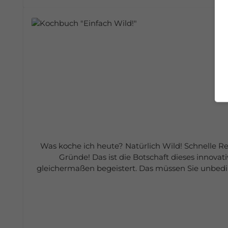
Was koche ich heute? Natürlich Wild! Schnelle Re
Gründe! Das ist die Botschaft dieses innova
gleichermaßen begeistert. Das müssen Sie unbedingt
Wildschwein und Co. ist alles möglich und bester G
nachhaltigen Verwertung aller Bestandteile. D
Kochbuch für alle Hobbyköche, die Lust auf natür
Einfach lecker! Rezepte für alle beliebten Wildarten Über 80 einfache Gerichte Alles rund umd Lagerung und Verwertung Spezialwissen für Jäger Format: 27 x 21,5
x 2 cm, 192 Seiten, 110 Abbildungen, Hardcover Aut