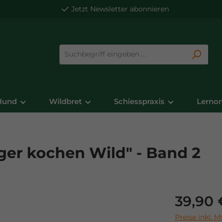
Jetzt
Newsletter
abonnieren
Hund
Wildbret
Schiesspraxis
Lernor
er kochen Wild" - Band 2
Regulärer Pre
39,90 
Preise inkl. 