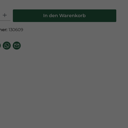
l: Gib den gewünschten Wert ein oder benutze die Schaltfläche
In den Warenkorb
mer:
130609