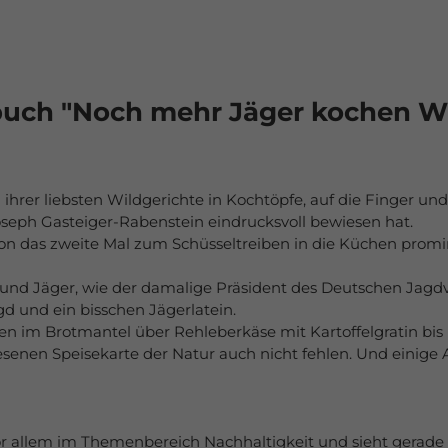
uch "Noch mehr Jäger kochen Wil
ihrer liebsten Wildgerichte in Kochtöpfe, auf die Finger und
oseph Gasteiger-Rabenstein eindrucksvoll bewiesen hat.
schon das zweite Mal zum Schüsseltreiben in die Küchen pro
nd Jäger, wie der damalige Präsident des Deutschen Jagdve
d und ein bisschen Jägerlatein.
en im Brotmantel über Rehleberkäse mit Kartoffelgratin bis 
senen Speisekarte der Natur auch nicht fehlen. Und einige
t vor allem im Themenbereich Nachhaltigkeit und sieht gerade