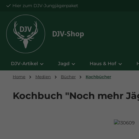
Hier zum DJV-Jungjägerpaket
m Hauptinhalt springen
Zur Suche springen
Zur Hauptnavigation springen
DJV-Artikel
Jagd
Haus & Hof
Home
Medien
Bücher
Kochbücher
Kochbuch "Noch mehr Jäg
Bildergalerie überspringen