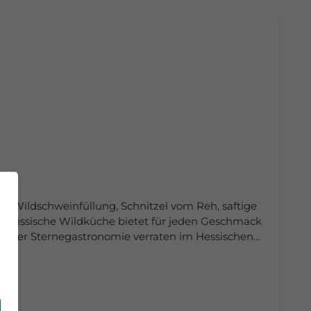
t Wildschweinfüllung, Schnitzel vom Reh, saftige
e hessische Wildküche bietet für jeden Geschmack
aus der Sternegastronomie verraten im Hessischen
 Aufwand oder ausgefallene Zutaten zubereiten.
,
band Hessen e.V.Am Römerkastell 961231 Bad