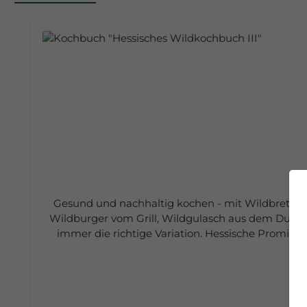
Produktgalerie überspringen
Gesund und nachhaltig kochen - mit Wildbret aus
Wildburger vom Grill, Wildgulasch aus dem Dutch
immer die richtige Variation. Hessische Promine
Wildkochbuch ihre Lieblings-Wildrezepte.Viele
Hilfreich sind zudem die zahlreichen Tipps zur Aufbewahrung sowie Vo
zahlreiche Farbfotos November 2021 Wartbe